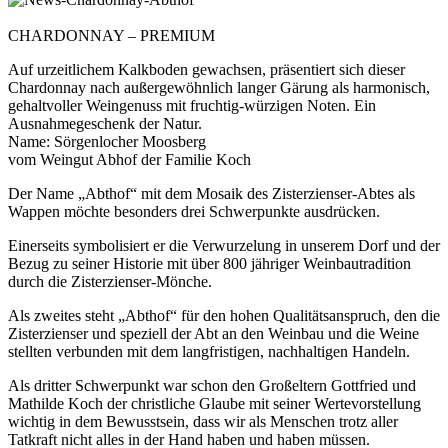
CHARDONNAY – PREMIUM
Auf urzeitlichem Kalkboden gewachsen, präsentiert sich dieser
Chardonnay nach außergewöhnlich langer Gärung als harmonisch,
gehaltvoller Weingenuss mit fruchtig-würzigen Noten. Ein
Ausnahmegeschenk der Natur.
Name: Sörgenlocher Moosberg
vom Weingut Abhof der Familie Koch
Der Name „Abthof“ mit dem Mosaik des Zisterzienser-Abtes als
Wappen möchte besonders drei Schwerpunkte ausdrücken.
Einerseits symbolisiert er die Verwurzelung in unserem Dorf und der
Bezug zu seiner Historie mit über 800 jähriger Weinbautradition
durch die Zisterzienser-Mönche.
Als zweites steht „Abthof“ für den hohen Qualitätsanspruch, den die
Zisterzienser und speziell der Abt an den Weinbau und die Weine
stellten verbunden mit dem langfristigen, nachhaltigen Handeln.
Als dritter Schwerpunkt war schon den Großeltern Gottfried und
Mathilde Koch der christliche Glaube mit seiner Wertevorstellung
wichtig in dem Bewusstsein, dass wir als Menschen trotz aller
Tatkraft nicht alles in der Hand haben und haben müssen.