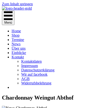
Zum Inhalt springen
Menü
Home
Shop
Termine
News
Über uns
Einblicke
Kontakt
Kontaktdaten
Impressum
Datenschutzerklärung
Wir auf facebook
AGB
Widerrufsbelehrung
Chardonnay Weingut Abthof