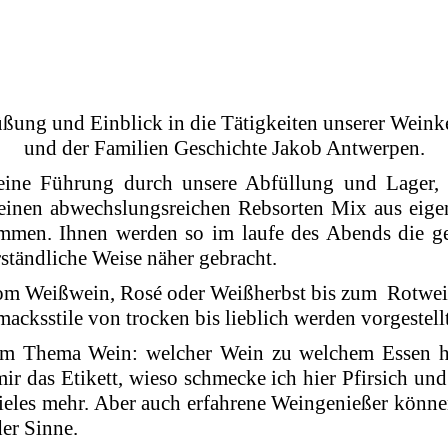
ßung und Einblick in die Tätigkeiten unserer Weinke
und der Familien Geschichte Jakob Antwerpen.
eine Führung durch unsere Abfüllung und Lager, 
 einen abwechslungsreichen Rebsorten Mix aus eige
en. Ihnen werden so im laufe des Abends die gesc
ständliche Weise näher gebracht.
om Weißwein, Rosé oder Weißherbst bis zum Rotwei
acksstile von trocken bis lieblich werden vorgestell
 zum Thema Wein: welcher Wein zu welchem Essen h
ir das Etikett, wieso schmecke ich hier Pfirsich un
 vieles mehr. Aber auch erfahrene Weingenießer kö
der Sinne.