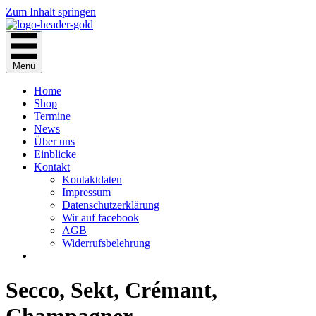
Zum Inhalt springen
Menü
Home
Shop
Termine
News
Über uns
Einblicke
Kontakt
Kontaktdaten
Impressum
Datenschutzerklärung
Wir auf facebook
AGB
Widerrufsbelehrung
Secco, Sekt, Crémant,