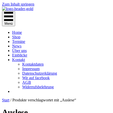
Zum Inhalt springen
Menü
Home
Shop
Termine
News
Über uns
Einblicke
Kontakt
Kontaktdaten
Impressum
Datenschutzerklärung
Wir auf facebook
AGB
Widerrufsbelehrung
Start
/ Produkte verschlagwortet mit „Auslese“
Auslese