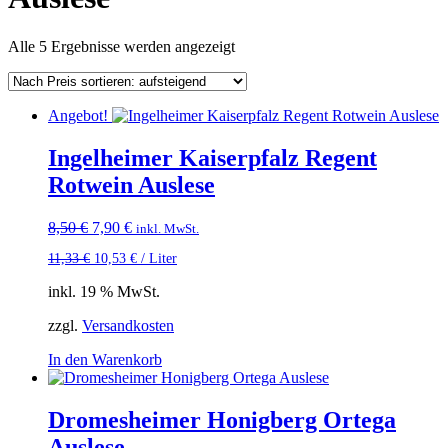
Nach
Alle 5 Ergebnisse werden angezeigt
Preis
sortiert:
aufsteigend
Angebot!
Ingelheimer Kaiserpfalz Regent
Rotwein Auslese
Ursprünglicher
Aktueller
8,50
€
7,90
€
inkl. MwSt.
Preis
Preis
11,33
€
10,53
€
/
Liter
war:
ist:
8,50 €
7,90 €.
inkl. 19 % MwSt.
zzgl.
Versandkosten
In den Warenkorb
Dromesheimer Honigberg Ortega
Auslese