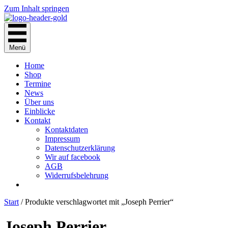
Zum Inhalt springen
Menü
Home
Shop
Termine
News
Über uns
Einblicke
Kontakt
Kontaktdaten
Impressum
Datenschutzerklärung
Wir auf facebook
AGB
Widerrufsbelehrung
Start
/ Produkte verschlagwortet mit „Joseph Perrier“
Joseph Perrier