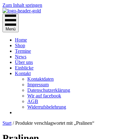
Zum Inhalt springen
Menü
Home
Shop
Termine
News
Über uns
Einblicke
Kontakt
Kontaktdaten
Impressum
Datenschutzerklärung
Wir auf facebook
AGB
Widerrufsbelehrung
Start
/ Produkte verschlagwortet mit „Pralinen“
Pralinen