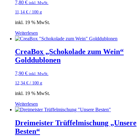
7,80
€
inkl. MwSt.
11,14
€
/
100
g
inkl. 19 % MwSt.
Weiterlesen
CreaBox „Schokolade zum Wein“
Golddublonen
7,90
€
inkl. MwSt.
12,34
€
/
100
g
inkl. 19 % MwSt.
Weiterlesen
Dreimeister Trüffelmischung „Unsere
Besten“