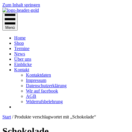
Zum Inhalt springen
Menü
Home
Shop
Termine
News
Über uns
Einblicke
Kontakt
Kontaktdaten
Impressum
Datenschutzerklärung
Wir auf facebook
AGB
Widerrufsbelehrung
Start
/ Produkte verschlagwortet mit „Schokolade“
Schokolade