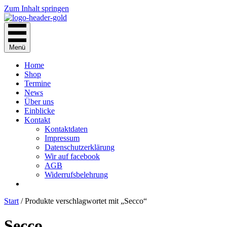
Zum Inhalt springen
Menü
Home
Shop
Termine
News
Über uns
Einblicke
Kontakt
Kontaktdaten
Impressum
Datenschutzerklärung
Wir auf facebook
AGB
Widerrufsbelehrung
Start
/ Produkte verschlagwortet mit „Secco“
Secco