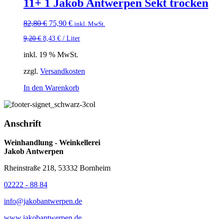
11+ 1 Jakob Antwerpen Sekt trocken
Ursprünglicher
Aktueller
82,80
€
75,90
€
inkl. MwSt.
Preis
Preis
9,20
€
8,43
€
/
Liter
war:
ist:
82,80 €
75,90 €.
inkl. 19 % MwSt.
zzgl.
Versandkosten
In den Warenkorb
Anschrift
Weinhandlung - Weinkellerei
Jakob Antwerpen
Rheinstraße 218, 53332 Bornheim
02222 - 88 84
info@jakobantwerpen.de
www.jakobantwerpen.de