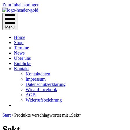
Zum Inhalt springen
Menü
Home
Shop
Termine
News
Über uns
Einblicke
Kontakt
Kontaktdaten
Impressum
Datenschutzerklärung
Wir auf facebook
AGB
Widerrufsbelehrung
Start
/ Produkte verschlagwortet mit „Sekt“
Sekt