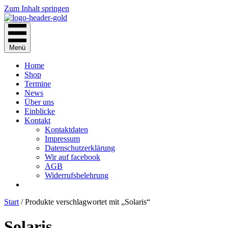
Zum Inhalt springen
Menü
Home
Shop
Termine
News
Über uns
Einblicke
Kontakt
Kontaktdaten
Impressum
Datenschutzerklärung
Wir auf facebook
AGB
Widerrufsbelehrung
Start
/ Produkte verschlagwortet mit „Solaris“
Solaris