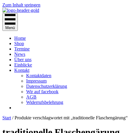
Zum Inhalt springen
Menü
Home
Shop
Termine
News
Über uns
Einblicke
Kontakt
Kontaktdaten
Impressum
Datenschutzerklärung
Wir auf facebook
AGB
Widerrufsbelehrung
Start
/ Produkte verschlagwortet mit „traditionelle Flaschengärung“
traditionelle Flaschengärung