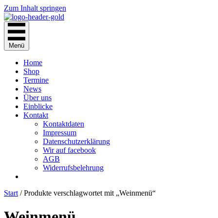
Zum Inhalt springen
Menü
Home
Shop
Termine
News
Über uns
Einblicke
Kontakt
Kontaktdaten
Impressum
Datenschutzerklärung
Wir auf facebook
AGB
Widerrufsbelehrung
Start
/ Produkte verschlagwortet mit „Weinmenü“
Weinmenü