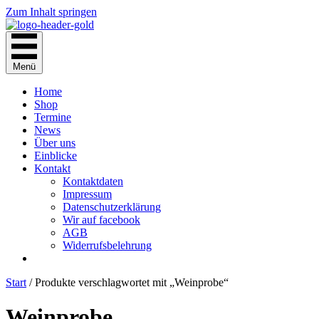
Zum Inhalt springen
Menü
Home
Shop
Termine
News
Über uns
Einblicke
Kontakt
Kontaktdaten
Impressum
Datenschutzerklärung
Wir auf facebook
AGB
Widerrufsbelehrung
Start
/ Produkte verschlagwortet mit „Weinprobe“
Weinprobe