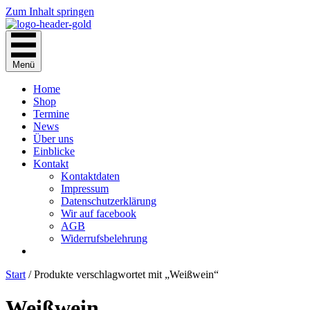
Zum Inhalt springen
Menü
Home
Shop
Termine
News
Über uns
Einblicke
Kontakt
Kontaktdaten
Impressum
Datenschutzerklärung
Wir auf facebook
AGB
Widerrufsbelehrung
Start
/ Produkte verschlagwortet mit „Weißwein“
Weißwein