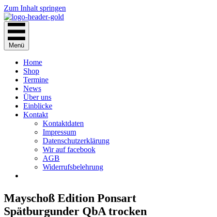
Zum Inhalt springen
Menü
Home
Shop
Termine
News
Über uns
Einblicke
Kontakt
Kontaktdaten
Impressum
Datenschutzerklärung
Wir auf facebook
AGB
Widerrufsbelehrung
Mayschoß Edition Ponsart
Spätburgunder QbA trocken