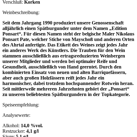
Verschluß:
Korken
Weinbeschreibung:
Seit dem Jahrgang 1990 produziert unsere Genossenschaft
alljährlich einen Spätburgunder unter dem Namen „Edition
Ponsart“. Für diesen Namen steht der belgische Maler Nikolaus
Ponsart Pate, welcher Stiche von Mayschoß und anderen Orten
des Ahrtal anfertigte. Das Etikett des Weines zeigt jedes Jahr
ein anderes Werk des Künstlers. Die Trauben für den Wein
stammen ausschließlich aus ertragsreduzierten Weinbergen
unserer Mitglieder und werden bei optimaler Reife und
Gesundheit, ausschließlich von Hand geerntet. Durch den
kombinierten Einsatz von neuen und alten Barriquefässern,
aber auch großen Holzfässern reift jedes Jahr ein
harmonischer, dabei trotzdem hochspannender Rotwein heran.
Seit mittlerweile mehreren Jahrzehnten gehört der „Ponsart“
zu unseren beliebtesten Spätburgundern in der Topkategorie.
Speiseempfehlung:
Analysewerte:
Alkohol:
14,0 %vol.
Restzucker:
4,1 g/l
Säure:
5,1 g/l