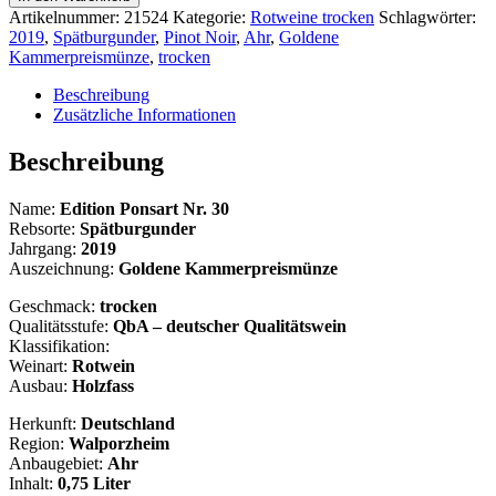
Ponsart
Artikelnummer:
21524
Kategorie:
Rotweine trocken
Schlagwörter:
Nr.
2019
,
Spätburgunder
,
Pinot Noir
,
Ahr
,
Goldene
30
Kammerpreismünze
,
trocken
Spätburgunder
QbA
Beschreibung
trocken
Zusätzliche Informationen
Menge
Beschreibung
Name:
Edition Ponsart Nr. 30
Rebsorte:
Spätburgunder
Jahrgang:
2019
Auszeichnung:
Goldene Kammerpreismünze
Geschmack:
trocken
Qualitätsstufe:
QbA – deutscher Qualitätswein
Klassifikation:
Weinart:
Rotwein
Ausbau:
Holzfass
Herkunft:
Deutschland
Region:
Walporzheim
Anbaugebiet:
Ahr
Inhalt:
0,75 Liter