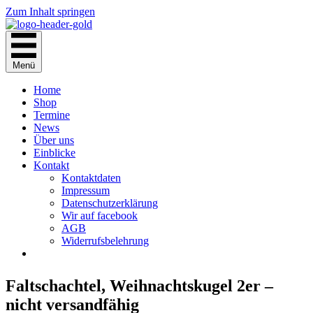
Zum Inhalt springen
Menü
Home
Shop
Termine
News
Über uns
Einblicke
Kontakt
Kontaktdaten
Impressum
Datenschutzerklärung
Wir auf facebook
AGB
Widerrufsbelehrung
Faltschachtel, Weihnachtskugel 2er –
nicht versandfähig