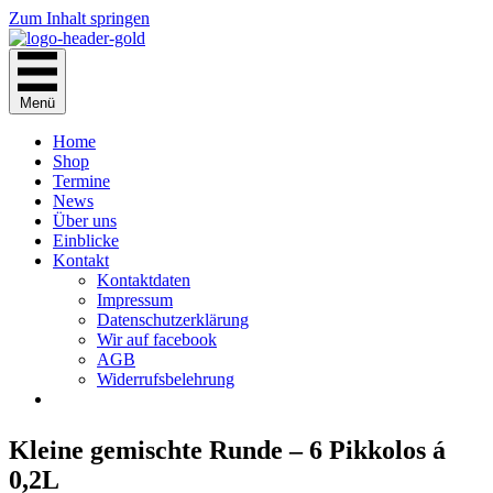
Zum Inhalt springen
Menü
Home
Shop
Termine
News
Über uns
Einblicke
Kontakt
Kontaktdaten
Impressum
Datenschutzerklärung
Wir auf facebook
AGB
Widerrufsbelehrung
Kleine gemischte Runde – 6 Pikkolos á
0,2L