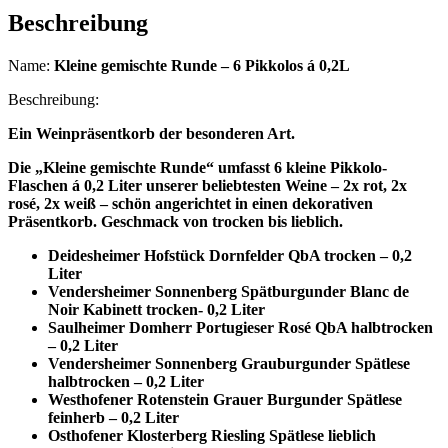
0,2L
Beschreibung
Menge
Name:
Kleine gemischte Runde – 6 Pikkolos á 0,2L
Beschreibung:
Ein Weinpräsentkorb der besonderen Art.
Die „Kleine gemischte Runde“ umfasst 6 kleine Pikkolo-
Flaschen á 0,2 Liter unserer beliebtesten Weine –
2x rot, 2x
rosé, 2x weiß – schön angerichtet in einen dekorativen
Präsentkorb.
Geschmack von trocken bis lieblich.
Deidesheimer Hofstück Dornfelder QbA trocken – 0,2
Liter
Vendersheimer Sonnenberg Spätburgunder Blanc de
Noir Kabinett trocken- 0,2 Liter
Saulheimer Domherr Portugieser Rosé QbA halbtrocken
– 0,2 Liter
Vendersheimer Sonnenberg Grauburgunder Spätlese
halbtrocken – 0,2 Liter
Westhofener Rotenstein Grauer Burgunder Spätlese
feinherb – 0,2 Liter
Osthofener Klosterberg Riesling Spätlese lieblich