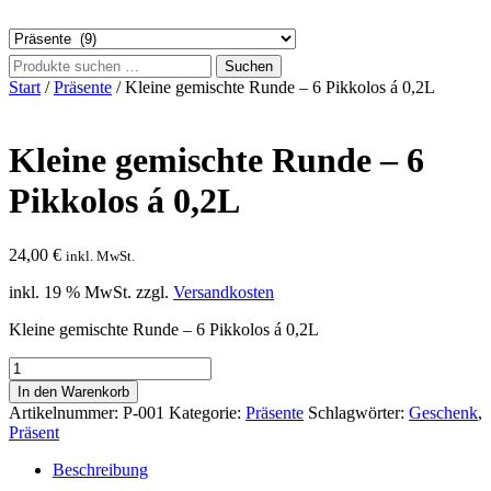
Suche
Suchen
nach:
Start
/
Präsente
/ Kleine gemischte Runde – 6 Pikkolos á 0,2L
Kleine gemischte Runde – 6
Pikkolos á 0,2L
24,00
€
inkl. MwSt.
inkl. 19 % MwSt.
zzgl.
Versandkosten
Kleine gemischte Runde – 6 Pikkolos á 0,2L
Kleine
gemischte
In den Warenkorb
Runde
Artikelnummer:
P-001
Kategorie:
Präsente
Schlagwörter:
Geschenk
,
-
Präsent
6
Pikkolos
Beschreibung
á