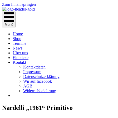
Zum Inhalt springen
Menü
Home
Shop
Termine
News
Über uns
Einblicke
Kontakt
Kontaktdaten
Impressum
Datenschutzerklärung
Wir auf facebook
AGB
Widerrufsbelehrung
Nardelli „1961“ Primitivo