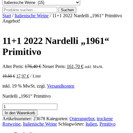
Suchen
Suchen
nach:
Start
/
Italienische Weine
/ 11+1 2022 Nardelli „1961“ Primitivo
Angebot!
11+1 2022 Nardelli „1961“
Primitivo
Ursprünglicher
Aktueller
Alter Preis:
176,40
€
Neuer Preis:
161,70
€
inkl. MwSt.
Preis
Preis
19,60
€
17,97
€
/
Liter
war:
ist:
176,40 €
161,70 €.
inkl. 19 % MwSt.
zzgl.
Versandkosten
Nardelli „1961“ Primitivo
11+1
2022
In den Warenkorb
Nardelli
Artikelnummer:
23678
Kategorien:
Osterangebot
,
trockene
"1961"
Rotweine
,
Italienische Weine
Schlagwörter:
Italien
,
Prmitivo
Primitivo
Menge