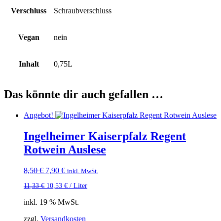
Verschluss
Schraubverschluss
Vegan
nein
Inhalt
0,75L
Das könnte dir auch gefallen …
Angebot!
Ingelheimer Kaiserpfalz Regent
Rotwein Auslese
Ursprünglicher
Aktueller
8,50
€
7,90
€
inkl. MwSt.
Preis
Preis
11,33
€
10,53
€
/
Liter
war:
ist:
8,50 €
7,90 €.
inkl. 19 % MwSt.
zzgl.
Versandkosten