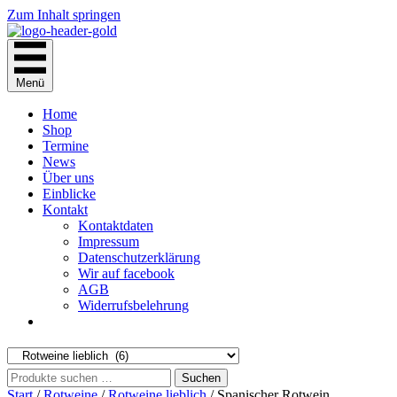
Zum Inhalt springen
Menü
Home
Shop
Termine
News
Über uns
Einblicke
Kontakt
Kontaktdaten
Impressum
Datenschutzerklärung
Wir auf facebook
AGB
Widerrufsbelehrung
Suchen
Suchen
nach:
Start
/
Rotweine
/
Rotweine lieblich
/ Spanischer Rotwein