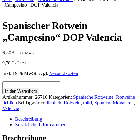
„Campesino“ DOP Valencia
Spanischer Rotwein
„Campesino“ DOP Valencia
6,80
€
inkl. MwSt.
9,70
€
/
Liter
inkl. 19 % MwSt.
zzgl.
Versandkosten
Spanischer
Rotwein
In den Warenkorb
"Campesino"
Artikelnummer:
26710
Kategorien:
Spanische Rotweine
,
Rotweine
DOP
lieblich
Schlagwörter:
lieblich
,
Rotwein
,
mild
,
Spanien
,
Monastrell
,
Valencia
Valencia
Menge
Beschreibung
Zusätzliche Informationen
Beschreibung