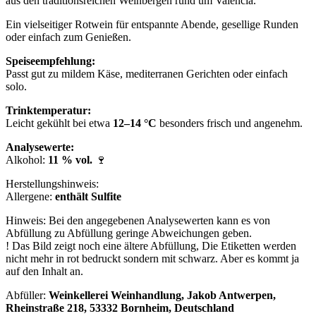
aus den traditionsreichen Weinbergen rund um Valencia.
Ein vielseitiger Rotwein für entspannte Abende, gesellige Runden
oder einfach zum Genießen.
Speiseempfehlung:
Passt gut zu mildem Käse, mediterranen Gerichten oder einfach
solo.
Trinktemperatur:
Leicht gekühlt bei etwa
12–14 °C
besonders frisch und angenehm.
Analysewerte:
Alkohol:
11 % vol.
🍷
Herstellungshinweis:
Allergene:
enthält Sulfite
Hinweis: Bei den angegebenen Analysewerten kann es von
Abfüllung zu Abfüllung geringe Abweichungen geben.
! Das Bild zeigt noch eine ältere Abfüllung, Die Etiketten werden
nicht mehr in rot bedruckt sondern mit schwarz. Aber es kommt ja
auf den Inhalt an.
Abfüller:
Weinkellerei Weinhandlung, Jakob Antwerpen,
Rheinstraße 218, 53332 Bornheim, Deutschland