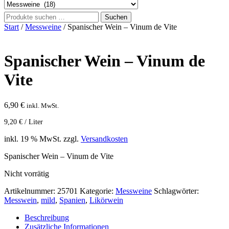
Suchen
Suchen
nach:
Start
/
Messweine
/ Spanischer Wein – Vinum de Vite
Spanischer Wein – Vinum de
Vite
6,90
€
inkl. MwSt.
9,20
€
/
Liter
inkl. 19 % MwSt.
zzgl.
Versandkosten
Spanischer Wein – Vinum de Vite
Nicht vorrätig
Artikelnummer:
25701
Kategorie:
Messweine
Schlagwörter:
Messwein
,
mild
,
Spanien
,
Likörwein
Beschreibung
Zusätzliche Informationen