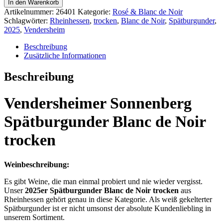
In den Warenkorb
Blanc
Artikelnummer:
26401
Kategorie:
Rosé & Blanc de Noir
de
Schlagwörter:
Rheinhessen
,
trocken
,
Blanc de Noir
,
Spätburgunder
,
Noir
2025
,
Vendersheim
trocken
Menge
Beschreibung
Zusätzliche Informationen
Beschreibung
Vendersheimer Sonnenberg
Spätburgunder Blanc de Noir
trocken
Weinbeschreibung:
Es gibt Weine, die man einmal probiert und nie wieder vergisst.
Unser
2025er Spätburgunder Blanc de Noir trocken
aus
Rheinhessen gehört genau in diese Kategorie. Als weiß gekelterter
Spätburgunder ist er nicht umsonst der absolute Kundenliebling in
unserem Sortiment.