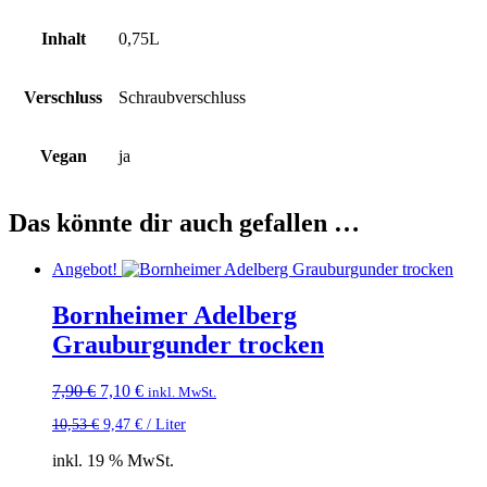
Inhalt
0,75L
Verschluss
Schraubverschluss
Vegan
ja
Das könnte dir auch gefallen …
Angebot!
Bornheimer Adelberg
Grauburgunder trocken
Ursprünglicher
Aktueller
7,90
€
7,10
€
inkl. MwSt.
Preis
Preis
10,53
€
9,47
€
/
Liter
war:
ist:
7,90 €
7,10 €.
inkl. 19 % MwSt.