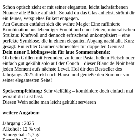
Schon optisch zieht er mit seiner eleganten, leicht lachsfarbenen
Nuance alle Blicke auf sich. Sobald du das Glas anhebst, strömt dir
ein feines, verspieltes Bukett entgegen.
Am Gaumen entfaltet sich die wahre Magie: Eine raffinierte
Kombination aus lebendiger Frucht und einer feinen, mineralischen
Struktur. Kraftvoll und dennoch erfrischend unkompliziert – eine
perfekte Symbiose, die in einem eleganten Abgang nachhallt. Kurz
gesagt: Ein echter Gaumenschmeichler für doppelten Genuss!
Dein neuer Lieblingswein für laue Sommerabende:
Ob beim Grillen mit Freunden, zu feiner Pasta, hellem Fleisch oder
einfach gut gekühlt solo auf der Couch – dieser Blanc de Noir hebt
jeden Moment aufs nächste Level. Hol dir den Bestseller des
Jahrgangs 2025 direkt nach Hause und genieße den Sommer von
seiner elegantesten Seite!
Speiseempfehlung:
Sehr vielfältig – kombiniere doch einfach mal
worauf du Lust hast.
Diesen Wein sollte man leicht gekühlt servieren
weitere Angaben:
Jahrgang : 2025
Alkohol : 12 % vol
Säuregehalt: 5,7 g/l