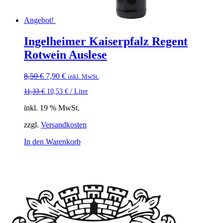
Angebot!
Ingelheimer Kaiserpfalz Regent
Rotwein Auslese
Ursprünglicher
Aktueller
8,50
€
7,90
€
inkl. MwSt.
Preis
Preis
11,33
€
10,53
€
/
Liter
war:
ist:
8,50 €
7,90 €.
inkl. 19 % MwSt.
zzgl.
Versandkosten
In den Warenkorb