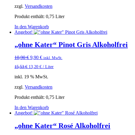
zzgl.
Versandkosten
Produkt enthält: 0,75
Liter
In den Warenkorb
Angebot!
„ohne Kater“ Pinot Gris Alkoholfrei
Ursprünglicher
Aktueller
10,90
€
9,90
€
inkl. MwSt.
Preis
Preis
15,53
€
13,20
€
/
Liter
war:
ist:
10,90 €
9,90 €.
inkl. 19 % MwSt.
zzgl.
Versandkosten
Produkt enthält: 0,75
Liter
In den Warenkorb
Angebot!
„ohne Kater“ Rosé Alkoholfrei