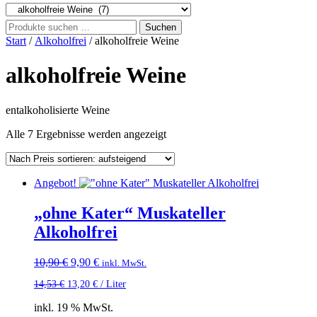
Suchen
Suchen
nach:
Start
/
Alkoholfrei
/ alkoholfreie Weine
alkoholfreie Weine
entalkoholisierte Weine
Nach
Alle 7 Ergebnisse werden angezeigt
Preis
sortiert:
aufsteigend
Angebot!
„ohne Kater“ Muskateller
Alkoholfrei
Ursprünglicher
Aktueller
10,90
€
9,90
€
inkl. MwSt.
Preis
Preis
14,53
€
13,20
€
/
Liter
war:
ist:
10,90 €
9,90 €.
inkl. 19 % MwSt.