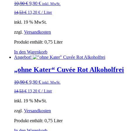
Ursprünglicher
Aktueller
10,90
€
9,90
€
inkl. MwSt.
Preis
Preis
14,53
€
13,20
€
/
Liter
war:
ist:
10,90 €
9,90 €.
inkl. 19 % MwSt.
zzgl.
Versandkosten
Produkt enthält: 0,75
Liter
In den Warenkorb
Angebot!
„ohne Kater“ Cuvée Rot Alkoholfrei
Ursprünglicher
Aktueller
10,90
€
9,90
€
inkl. MwSt.
Preis
Preis
14,53
€
13,20
€
/
Liter
war:
ist:
10,90 €
9,90 €.
inkl. 19 % MwSt.
zzgl.
Versandkosten
Produkt enthält: 0,75
Liter
In den Warenkorb