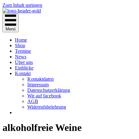
Zum Inhalt springen
Menü
Home
Shop
Termine
News
Über uns
Einblicke
Kontakt
Kontaktdaten
Impressum
Datenschutzerklärung
Wir auf facebook
AGB
Widerrufsbelehrung
alkoholfreie Weine