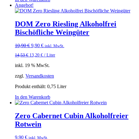
Angebot!
DOM Zero Riesling Alkoholfrei
Bischöfliche Weingüter
Ursprünglicher
Aktueller
10,90
€
9,90
€
inkl. MwSt.
Preis
Preis
14,53
€
13,20
€
/
Liter
war:
ist:
10,90 €
9,90 €.
inkl. 19 % MwSt.
zzgl.
Versandkosten
Produkt enthält: 0,75
Liter
In den Warenkorb
Zero Cabernet Cubin Alkoholfreier
Rotwein
9,90
€
inkl. MwSt.