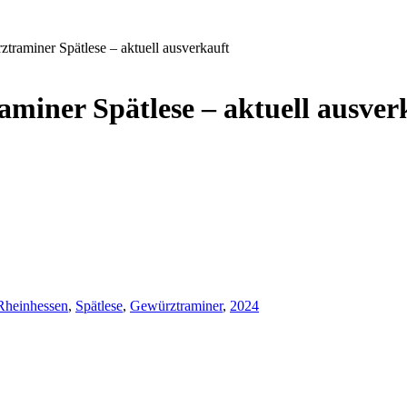
raminer Spätlese – aktuell ausverkauft
iner Spätlese – aktuell ausver
Rheinhessen
,
Spätlese
,
Gewürztraminer
,
2024