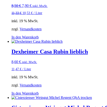
Ursprünglicher
Aktueller
8,50
€
7,90
€
inkl. MwSt.
Preis
Preis
11,33
€
10,53
€
/
Liter
war:
ist:
8,50 €
7,90 €.
inkl. 19 % MwSt.
zzgl.
Versandkosten
In den Warenkorb
Dexheimer Casa Rubin lieblich
8,60
€
inkl. MwSt.
11,47
€
/
Liter
inkl. 19 % MwSt.
zzgl.
Versandkosten
In den Warenkorb