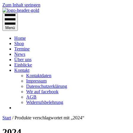
Zum Inhalt springen
Menü
Home
Shop
Termine
News
Über uns
Einblicke
Kontakt
Kontaktdaten
Impressum
Datenschutzerklärung
Wir auf facebook
AGB
Widerrufsbelehrung
Start
/ Produkte verschlagwortet mit „2024“
2024