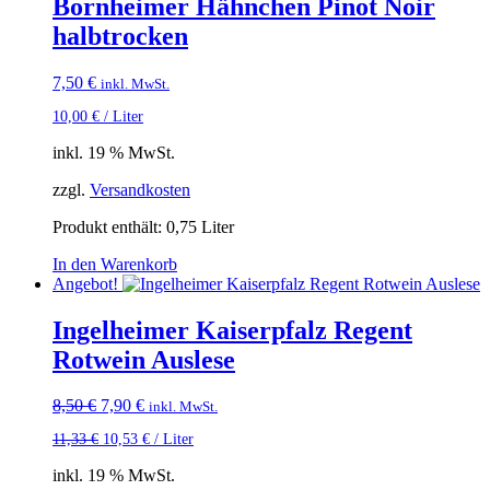
Bornheimer Hähnchen Pinot Noir
halbtrocken
7,50
€
inkl. MwSt.
10,00
€
/
Liter
inkl. 19 % MwSt.
zzgl.
Versandkosten
Produkt enthält: 0,75
Liter
In den Warenkorb
Angebot!
Ingelheimer Kaiserpfalz Regent
Rotwein Auslese
Ursprünglicher
Aktueller
8,50
€
7,90
€
inkl. MwSt.
Preis
Preis
11,33
€
10,53
€
/
Liter
war:
ist:
8,50 €
7,90 €.
inkl. 19 % MwSt.