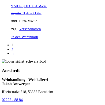
Ursprünglicher
Aktueller
9,50
€
8,60
€
inkl. MwSt.
Preis
Preis
12,67
€
11,47
€
/
Liter
war:
ist:
9,50 €
8,60 €.
inkl. 19 % MwSt.
zzgl.
Versandkosten
In den Warenkorb
1
2
→
Anschrift
Weinhandlung - Weinkellerei
Jakob Antwerpen
Rheinstraße 218, 53332 Bornheim
02222 - 88 84