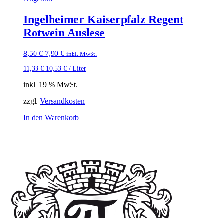
Ingelheimer Kaiserpfalz Regent
Rotwein Auslese
Ursprünglicher
Aktueller
8,50
€
7,90
€
inkl. MwSt.
Preis
Preis
11,33
€
10,53
€
/
Liter
war:
ist:
8,50 €
7,90 €.
inkl. 19 % MwSt.
zzgl.
Versandkosten
In den Warenkorb