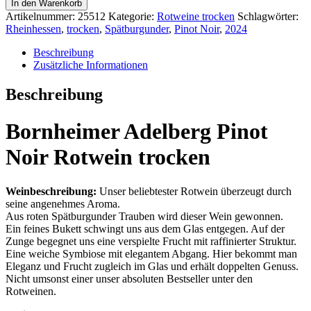
In den Warenkorb
Pinot
Artikelnummer:
25512
Kategorie:
Rotweine trocken
Schlagwörter:
Noir
Rheinhessen
,
trocken
,
Spätburgunder
,
Pinot Noir
,
2024
Rotwein
trocken
Beschreibung
Menge
Zusätzliche Informationen
Beschreibung
Bornheimer Adelberg Pinot
Noir Rotwein trocken
Weinbeschreibung:
Unser beliebtester Rotwein überzeugt durch
seine angenehmes Aroma.
Aus roten Spätburgunder Trauben wird dieser Wein gewonnen.
Ein feines Bukett schwingt uns aus dem Glas entgegen. Auf der
Zunge begegnet uns eine verspielte Frucht mit raffinierter Struktur.
Eine weiche Symbiose mit elegantem Abgang. Hier bekommt man
Eleganz und Frucht zugleich im Glas und erhält doppelten Genuss.
Nicht umsonst einer unser absoluten Bestseller unter den
Rotweinen.