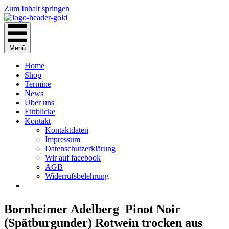
Zum Inhalt springen
Menü
Home
Shop
Termine
News
Über uns
Einblicke
Kontakt
Kontaktdaten
Impressum
Datenschutzerklärung
Wir auf facebook
AGB
Widerrufsbelehrung
Bornheimer Adelberg Pinot Noir
(Spätburgunder) Rotwein trocken aus