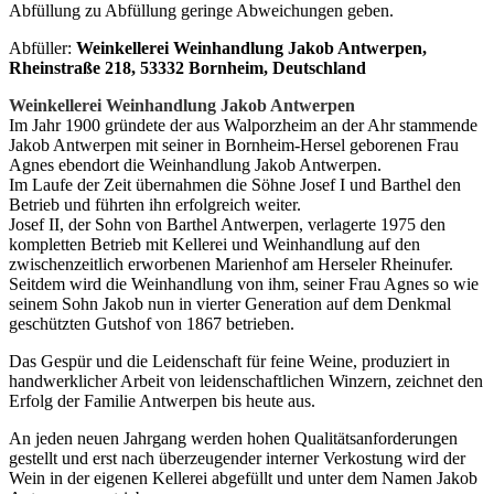
Abfüllung zu Abfüllung geringe Abweichungen geben.
Abfüller:
Weinkellerei Weinhandlung Jakob Antwerpen,
Rheinstraße 218, 53332 Bornheim, Deutschland
Weinkellerei Weinhandlung Jakob Antwerpen
Im Jahr 1900 gründete der aus Walporzheim an der Ahr stammende
Jakob Antwerpen mit seiner in Bornheim-Hersel geborenen Frau
Agnes ebendort die Weinhandlung Jakob Antwerpen.
Im Laufe der Zeit übernahmen die Söhne Josef I und Barthel den
Betrieb und führten ihn erfolgreich weiter.
Josef II, der Sohn von Barthel Antwerpen, verlagerte 1975 den
kompletten Betrieb mit Kellerei und Weinhandlung auf den
zwischenzeitlich erworbenen Marienhof am Herseler Rheinufer.
Seitdem wird die Weinhandlung von ihm, seiner Frau Agnes so wie
seinem Sohn Jakob nun in vierter Generation auf dem Denkmal
geschützten Gutshof von 1867 betrieben.
Das Gespür und die Leidenschaft für feine Weine, produziert in
handwerklicher Arbeit von leidenschaftlichen Winzern, zeichnet den
Erfolg der Familie Antwerpen bis heute aus.
An jeden neuen Jahrgang werden hohen Qualitätsanforderungen
gestellt und erst nach überzeugender interner Verkostung wird der
Wein in der eigenen Kellerei abgefüllt und unter dem Namen Jakob