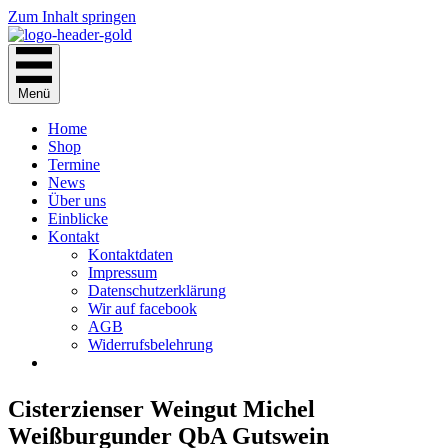
Zum Inhalt springen
Menü
Home
Shop
Termine
News
Über uns
Einblicke
Kontakt
Kontaktdaten
Impressum
Datenschutzerklärung
Wir auf facebook
AGB
Widerrufsbelehrung
Cisterzienser Weingut Michel
Weißburgunder QbA Gutswein