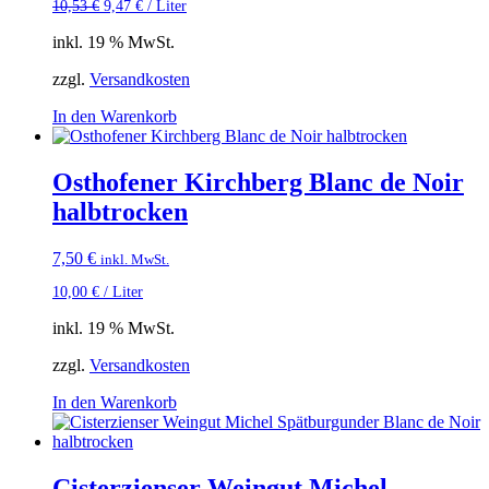
10,53
€
9,47
€
/
Liter
war:
ist:
7,90 €
7,10 €.
inkl. 19 % MwSt.
zzgl.
Versandkosten
In den Warenkorb
Osthofener Kirchberg Blanc de Noir
halbtrocken
7,50
€
inkl. MwSt.
10,00
€
/
Liter
inkl. 19 % MwSt.
zzgl.
Versandkosten
In den Warenkorb
Cisterzienser Weingut Michel