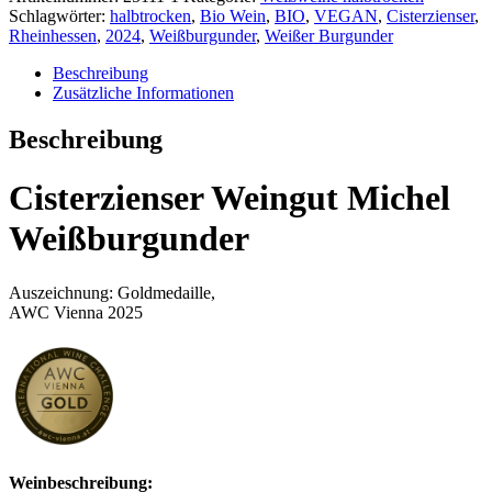
Weißburgunder
Schlagwörter:
halbtrocken
,
Bio Wein
,
BIO
,
VEGAN
,
Cisterzienser
,
halbtrocken
Rheinhessen
,
2024
,
Weißburgunder
,
Weißer Burgunder
Menge
Beschreibung
Zusätzliche Informationen
Beschreibung
Cisterzienser Weingut Michel
Weißburgunder
Auszeichnung: Goldmedaille,
AWC Vienna 2025
Weinbeschreibung: