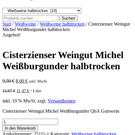
Suche
Suchen
nach:
Start
/
Weißweine
/
Weißweine halbtrocken
/ Cisterzienser Weingut
Michel Weißburgunder halbtrocken
Angebot!
Cisterzienser Weingut Michel
Weißburgunder halbtrocken
Ursprünglicher
Aktueller
9,50
€
8,60
€
inkl. MwSt.
Preis
Preis
12,67
€
11,47
€
/
Liter
war:
ist:
9,50 €
8,60 €.
inkl. 19 % MwSt.
zzgl.
Versandkosten
Cisterzienser Weingut Michel Weißburgunder QbA Gutswein
Cisterzienser
Weingut
In den Warenkorb
Michel
Artikelnummer:
25111-1
Kategorie:
Weißweine halbtrocken