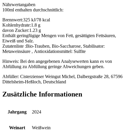
Nährwertangaben
100ml enthalten durchschnittlich:
Brennwert:
325 kJ/78 kcal
Kohlenhydrate:
1.8 g
davon Zucker:
1.23 g
Enthält geringfügige Mengen von Fett, gesättigten Fettsäuren,
Eiweiß und Salz.
Zutatenliste :
Bio-Trauben, Bio-Saccharose, Stabilisator:
Metaweinsäure
,
Antioxidationsmittel:
Sulfite
Hinweis: Bei den angegebenen Analysewerten kann es von
Abfüllung zu Abfüllung geringe Abweichungen geben.
Abfüller: Cisterzienser Weingut Michel, Dalbergstraße 28, 67596
Dittelsheim-Heßloch, Deutschland
Zusätzliche Informationen
Jahrgang
2024
Weinart
Weißwein