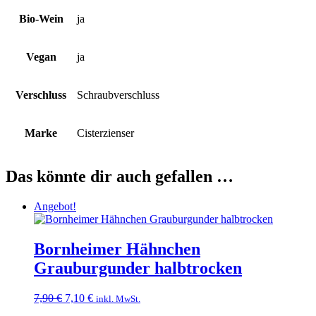
Bio-Wein
ja
Vegan
ja
Verschluss
Schraubverschluss
Marke
Cisterzienser
Das könnte dir auch gefallen …
Angebot!
Bornheimer Hähnchen
Grauburgunder halbtrocken
Ursprünglicher
Aktueller
7,90
€
7,10
€
inkl. MwSt.
Preis
Preis