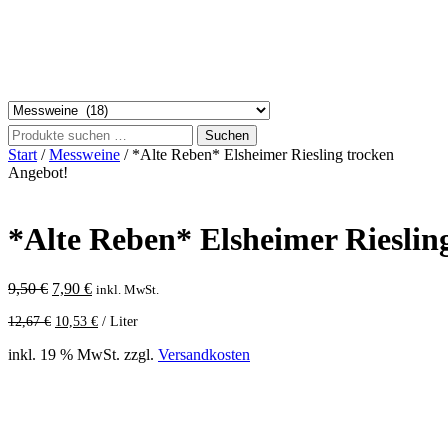
Suchen
Suchen
nach:
Start
/
Messweine
/ *Alte Reben* Elsheimer Riesling trocken
Angebot!
*Alte Reben* Elsheimer Rieslin
Ursprünglicher
Aktueller
9,50
€
7,90
€
inkl. MwSt.
Preis
Preis
12,67
€
10,53
€
/
Liter
war:
ist:
9,50 €
7,90 €.
inkl. 19 % MwSt.
zzgl.
Versandkosten