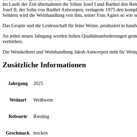
Im Laufe der Zeit übernahmen die Söhne Josef I und Barthel den Betri
Josef II, der Sohn von Barthel Antwerpen, verlagerte 1975 den komp
Seitdem wird die Weinhandlung von ihm, seiner Frau Agnes so wie s
Das Gespür und die Leidenschaft für feine Weine, produziert in handw
An jeden neuen Jahrgang werden hohen Qualitätsanforderungen gestel
vertrieben.
Die Weinkellerei und Weinhandlung Jakob Antwerpen steht für Wein
Zusätzliche Informationen
Jahrgang
2025
Weinart
Weißwein
Rebsorte
Riesling
Geschmack
trocken