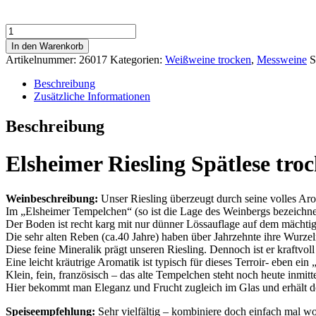
*Alte
Reben*
In den Warenkorb
Elsheimer
Artikelnummer:
26017
Kategorien:
Weißweine trocken
,
Messweine
S
Riesling
trocken
Beschreibung
Menge
Zusätzliche Informationen
Beschreibung
Elsheimer Riesling Spätlese tro
Weinbeschreibung:
Unser Riesling überzeugt durch seine volles Ar
Im „Elsheimer Tempelchen“ (so ist die Lage des Weinbergs bezeichne
Der Boden ist recht karg mit nur dünner Lössauflage auf dem mächti
Die sehr alten Reben (ca.40 Jahre) haben über Jahrzehnte ihre Wurzel
Diese feine Mineralik prägt unseren Riesling. Dennoch ist er kraftvol
Eine leicht kräutrige Aromatik ist typisch für dieses Terroir- eben ei
Klein, fein, französisch – das alte Tempelchen steht noch heute inmit
Hier bekommt man Eleganz und Frucht zugleich im Glas und erhält d
Speiseempfehlung:
Sehr vielfältig – kombiniere doch einfach mal wo