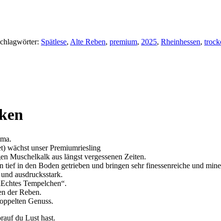
chlagwörter:
Spätlese
,
Alte Reben
,
premium
,
2025
,
Rheinhessen
,
trock
cken
oma.
t) wächst unser Premiumriesling
gen Muschelkalk aus längst vergessenen Zeiten.
n tief in den Boden getrieben und bringen sehr finessenreiche und mine
l und ausdrucksstark.
n „Echtes Tempelchen“.
ten der Reben.
oppelten Genuss.
rauf du Lust hast.