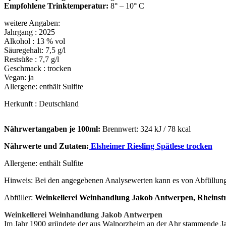
Empfohlene Trinktemperatur:
8° – 10° C
weitere Angaben:
Jahrgang : 2025
Alkohol : 13 % vol
Säuregehalt: 7,5 g/l
Restsüße : 7,7 g/l
Geschmack : trocken
Vegan: ja
Allergene: enthält Sulfite
Herkunft : Deutschland
Nährwertangaben je 100ml:
Brennwert: 324 kJ / 78 kcal
Nährwerte und Zutaten:
Elsheimer Riesling Spätlese trocken
Allergene: enthält Sulfite
Hinweis: Bei den angegebenen Analysewerten kann es von Abfüllun
Abfüller:
Weinkellerei Weinhandlung Jakob Antwerpen, Rheinstr
Weinkellerei Weinhandlung Jakob Antwerpen
Im Jahr 1900 gründete der aus Walporzheim an der Ahr stammende J