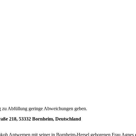
g zu Abfüllung geringe Abweichungen geben.
aße 218, 53332 Bornheim, Deutschland
akob Antwerpen mit seiner in Bornheim-Hersel geborenen Frau Agnes