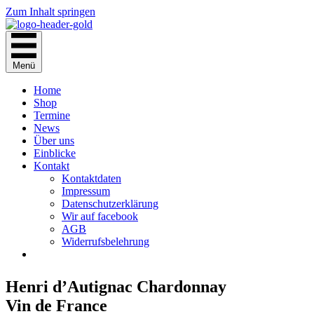
Zum Inhalt springen
Menü
Home
Shop
Termine
News
Über uns
Einblicke
Kontakt
Kontaktdaten
Impressum
Datenschutzerklärung
Wir auf facebook
AGB
Widerrufsbelehrung
Henri d’Autignac Chardonnay
Vin de France