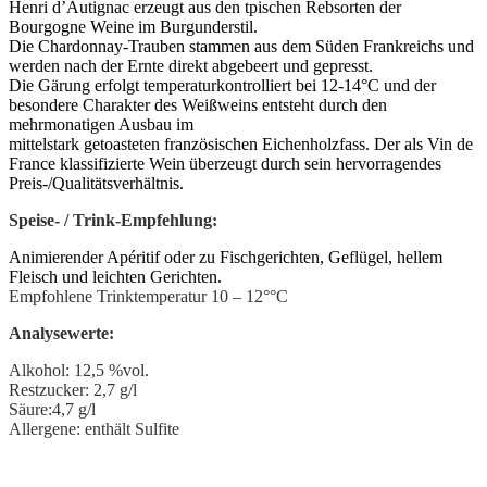
Henri d’Autignac erzeugt aus den tpischen Rebsorten der
Bourgogne Weine im Burgunderstil.
Die Chardonnay-Trauben stammen aus dem Süden Frankreichs und
werden nach der Ernte direkt abgebeert und gepresst.
Die Gärung erfolgt temperaturkontrolliert bei 12-14°C und der
besondere Charakter des Weißweins entsteht durch den
mehrmonatigen Ausbau im
mittelstark getoasteten französischen Eichenholzfass. Der als Vin de
France klassifizierte Wein überzeugt durch sein hervorragendes
Preis-/Qualitätsverhältnis.
Speise- / Trink-Empfehlung:
Animierender Apéritif oder zu Fischgerichten, Geflügel, hellem
Fleisch und leichten Gerichten.
Empfohlene Trinktemperatur 10 – 12°°C
Analysewerte:
Alkohol: 12,5 %vol.
Restzucker: 2,7 g/l
Säure:4,7 g/l
Allergene: enthält Sulfite