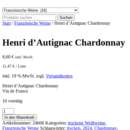
Suchen
Suchen
nach:
Start
/
Französische Weine
/ Henri d’Autignac Chardonnay
Henri d’Autignac Chardonnay
8,60
€
inkl. MwSt.
11,47
€
/
Liter
inkl. 19 % MwSt.
zzgl.
Versandkosten
Henri d’Autignac Chardonnay
Vin de France
10 vorrätig
Henri
d'Autignac
In den Warenkorb
Chardonnay
Artikelnummer:
24606
Kategorien:
trockene Weißweine
,
Menge
Französische Weine
Schlagwörter:
trocken
,
2024
,
Chardonnay
,