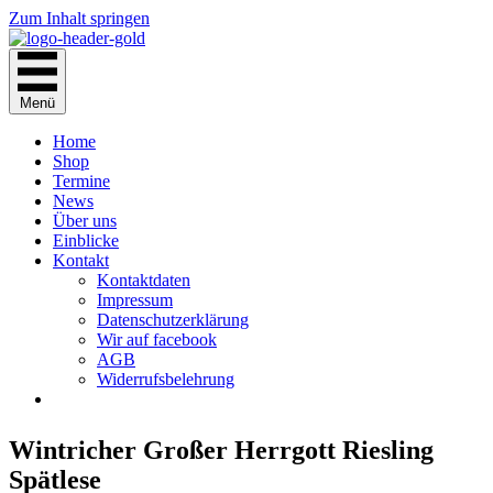
Zum Inhalt springen
Menü
Home
Shop
Termine
News
Über uns
Einblicke
Kontakt
Kontaktdaten
Impressum
Datenschutzerklärung
Wir auf facebook
AGB
Widerrufsbelehrung
Wintricher Großer Herrgott Riesling
Spätlese