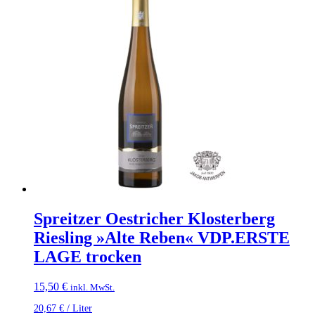
Spreitzer Oestricher Klosterberg
Riesling »Alte Reben« VDP.ERSTE
LAGE trocken
15,50
€
inkl. MwSt.
20,67
€
/
Liter