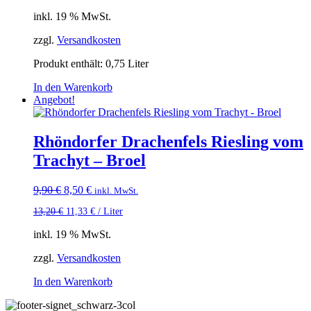
inkl. 19 % MwSt.
zzgl.
Versandkosten
Produkt enthält: 0,75
Liter
In den Warenkorb
Angebot!
Rhöndorfer Drachenfels Riesling vom
Trachyt – Broel
Ursprünglicher
Aktueller
9,90
€
8,50
€
inkl. MwSt.
Preis
Preis
13,20
€
11,33
€
/
Liter
war:
ist:
9,90 €
8,50 €.
inkl. 19 % MwSt.
zzgl.
Versandkosten
In den Warenkorb