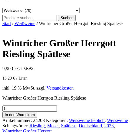
Suchen
Suchen
nach:
Start
/
Weißweine
/ Wintricher Großer Herrgott Riesling Spätlese
Wintricher Großer Herrgott
Riesling Spätlese
9,90
€
inkl. MwSt.
13,20
€
/
Liter
inkl. 19 % MwSt.
zzgl.
Versandkosten
Wintricher Großer Herrgott Riesling Spätlese
Wintricher
Großer
In den Warenkorb
Herrgott
Artikelnummer:
24208
Kategorien:
Weißweine lieblich
,
Weißweine
Riesling
Schlagwörter:
Riesling
,
Mosel
,
Spätlese
,
Deutschland
,
2023
,
Spätlese
Wintricher Großer Hergott