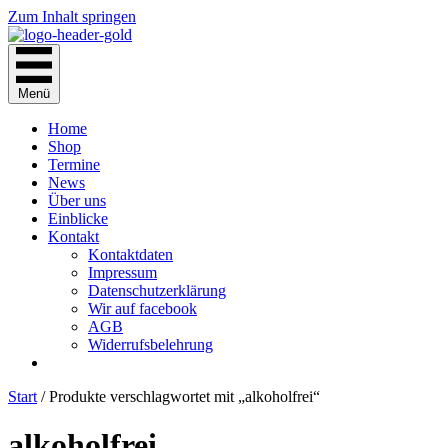
Zum Inhalt springen
Menü
Home
Shop
Termine
News
Über uns
Einblicke
Kontakt
Kontaktdaten
Impressum
Datenschutzerklärung
Wir auf facebook
AGB
Widerrufsbelehrung
Start
/ Produkte verschlagwortet mit „alkoholfrei“
alkoholfrei