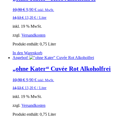
Ursprünglicher
Aktueller
10,90
€
9,90
€
inkl. MwSt.
Preis
Preis
14,53
€
13,20
€
/
Liter
war:
ist:
10,90 €
9,90 €.
inkl. 19 % MwSt.
zzgl.
Versandkosten
Produkt enthält: 0,75
Liter
In den Warenkorb
Angebot!
„ohne Kater“ Cuvée Rot Alkoholfrei
Ursprünglicher
Aktueller
10,90
€
9,90
€
inkl. MwSt.
Preis
Preis
14,53
€
13,20
€
/
Liter
war:
ist:
10,90 €
9,90 €.
inkl. 19 % MwSt.
zzgl.
Versandkosten
Produkt enthält: 0,75
Liter