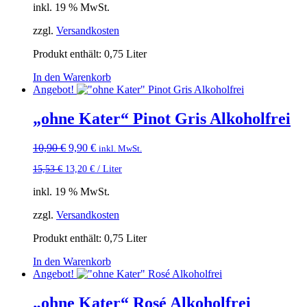
inkl. 19 % MwSt.
zzgl.
Versandkosten
Produkt enthält: 0,75
Liter
In den Warenkorb
Angebot!
„ohne Kater“ Pinot Gris Alkoholfrei
Ursprünglicher
Aktueller
10,90
€
9,90
€
inkl. MwSt.
Preis
Preis
15,53
€
13,20
€
/
Liter
war:
ist:
10,90 €
9,90 €.
inkl. 19 % MwSt.
zzgl.
Versandkosten
Produkt enthält: 0,75
Liter
In den Warenkorb
Angebot!
„ohne Kater“ Rosé Alkoholfrei