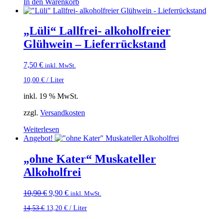
In den Warenkorb
„Lüli“ Lallfrei- alkoholfreier
Glühwein – Lieferrückstand
7,50
€
inkl. MwSt.
10,00
€
/
Liter
inkl. 19 % MwSt.
zzgl.
Versandkosten
Weiterlesen
Angebot!
„ohne Kater“ Muskateller
Alkoholfrei
Ursprünglicher
Aktueller
10,90
€
9,90
€
inkl. MwSt.
Preis
Preis
14,53
€
13,20
€
/
Liter
war:
ist:
10,90 €
9,90 €.