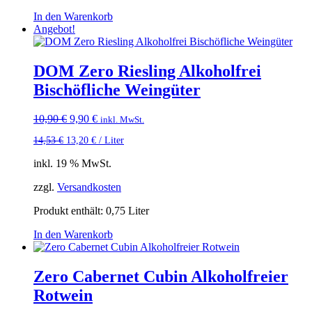
In den Warenkorb
Angebot!
DOM Zero Riesling Alkoholfrei
Bischöfliche Weingüter
Ursprünglicher
Aktueller
10,90
€
9,90
€
inkl. MwSt.
Preis
Preis
14,53
€
13,20
€
/
Liter
war:
ist:
10,90 €
9,90 €.
inkl. 19 % MwSt.
zzgl.
Versandkosten
Produkt enthält: 0,75
Liter
In den Warenkorb
Zero Cabernet Cubin Alkoholfreier
Rotwein