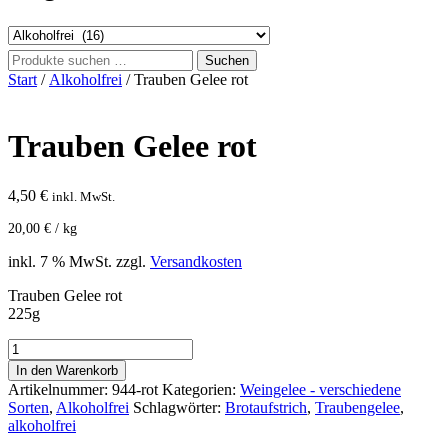
Suchen
Suchen
nach:
Start
/
Alkoholfrei
/ Trauben Gelee rot
Trauben Gelee rot
4,50
€
inkl. MwSt.
20,00
€
/
kg
inkl. 7 % MwSt.
zzgl.
Versandkosten
Trauben Gelee rot
225g
Trauben
Gelee
In den Warenkorb
rot
Artikelnummer:
944-rot
Kategorien:
Weingelee - verschiedene
Menge
Sorten
,
Alkoholfrei
Schlagwörter:
Brotaufstrich
,
Traubengelee
,
alkoholfrei