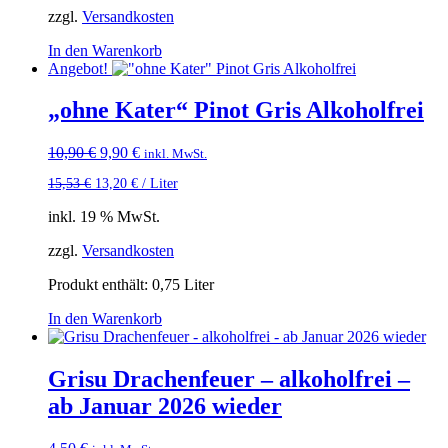
zzgl.
Versandkosten
In den Warenkorb
Angebot!
„ohne Kater“ Pinot Gris Alkoholfrei
Ursprünglicher
Aktueller
10,90
€
9,90
€
inkl. MwSt.
Preis
Preis
15,53
€
13,20
€
/
Liter
war:
ist:
10,90 €
9,90 €.
inkl. 19 % MwSt.
zzgl.
Versandkosten
Produkt enthält: 0,75
Liter
In den Warenkorb
Grisu Drachenfeuer – alkoholfrei –
ab Januar 2026 wieder