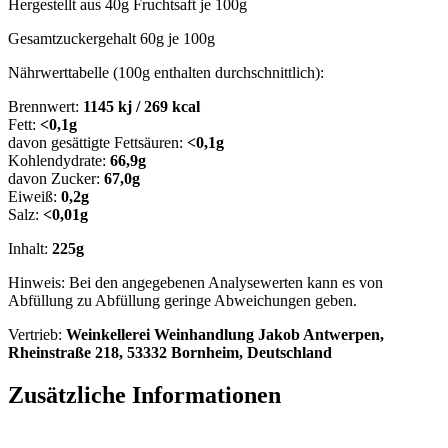
Hergestellt aus 40g Fruchtsaft je 100g
Gesamtzuckergehalt 60g je 100g
Nährwerttabelle (100g enthalten durchschnittlich):
Brennwert:
1145 kj / 269 kcal
Fett:
<0,1g
davon gesättigte Fettsäuren:
<0,1g
Kohlendydrate:
66,9g
davon Zucker:
67,0g
Eiweiß:
0,2g
Salz:
<0,01g
Inhalt:
225g
Hinweis: Bei den angegebenen Analysewerten kann es von
Abfüllung zu Abfüllung geringe Abweichungen geben.
Vertrieb:
Weinkellerei Weinhandlung Jakob Antwerpen,
Rheinstraße 218, 53332 Bornheim, Deutschland
Zusätzliche Informationen