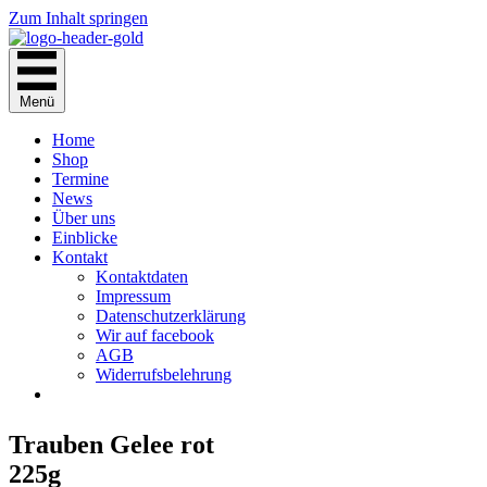
Zum Inhalt springen
Menü
Home
Shop
Termine
News
Über uns
Einblicke
Kontakt
Kontaktdaten
Impressum
Datenschutzerklärung
Wir auf facebook
AGB
Widerrufsbelehrung
Trauben Gelee rot
225g