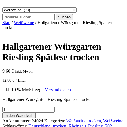
Suchen
Suchen
nach:
Start
/
Weißweine
/ Hallgartener Würzgarten Riesling Spätlese
trocken
Hallgartener Würzgarten
Riesling Spätlese trocken
9,60
€
inkl. MwSt.
12,80
€
/
Liter
inkl. 19 % MwSt.
zzgl.
Versandkosten
Hallgartener Würzgarten Riesling Spätlese trocken
Hallgartener
Würzgarten
In den Warenkorb
Riesling
Artikelnummer:
24024
Kategorien:
Weißweine trocken
,
Weißweine
Spätlese
Schlagwörter:
Deutschland
,
trocken
,
Rheingau
,
Riesling
,
2021