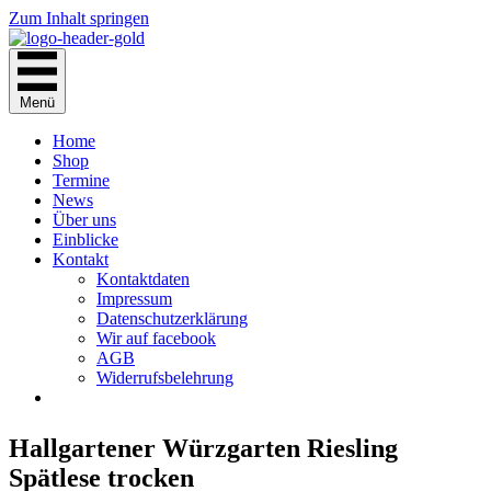
Zum Inhalt springen
Menü
Home
Shop
Termine
News
Über uns
Einblicke
Kontakt
Kontaktdaten
Impressum
Datenschutzerklärung
Wir auf facebook
AGB
Widerrufsbelehrung
Hallgartener Würzgarten Riesling
Spätlese trocken