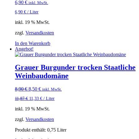
6,90
€
inkl. MwSt.
6,90
€
/
Liter
inkl. 19 % MwSt.
zzgl.
Versandkosten
In den Warenkorb
Angebot!
Grauer Burgunder trocken Staatliche
Weinbaudomäne
Ursprünglicher
Aktueller
8,90
€
8,50
€
inkl. MwSt.
Preis
Preis
11,87
€
11,33
€
/
Liter
war:
ist:
8,90 €
8,50 €.
inkl. 19 % MwSt.
zzgl.
Versandkosten
Produkt enthält: 0,75
Liter