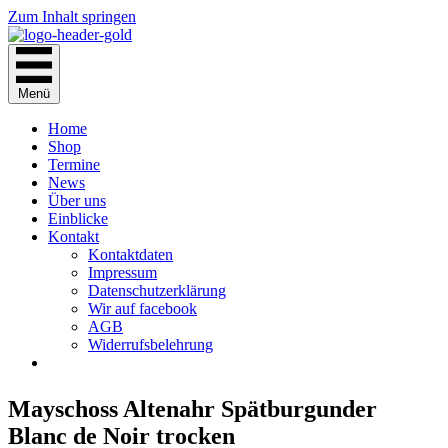
Zum Inhalt springen
Menü
Home
Shop
Termine
News
Über uns
Einblicke
Kontakt
Kontaktdaten
Impressum
Datenschutzerklärung
Wir auf facebook
AGB
Widerrufsbelehrung
Mayschoss Altenahr Spätburgunder
Blanc de Noir trocken